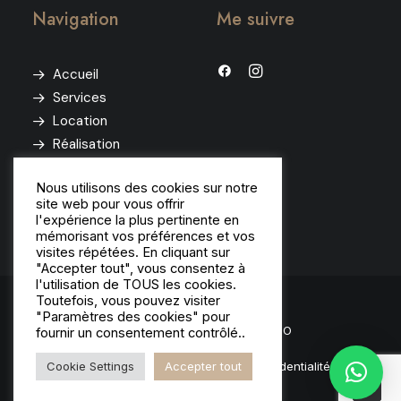
Navigation
Me suivre
Accueil
Services
Location
Réalisation
Contact
Nous utilisons des cookies sur notre
site web pour vous offrir
l'expérience la plus pertinente en
mémorisant vos préférences et vos
visites répétées. En cliquant sur
"Accepter tout", vous consentez à
l'utilisation de TOUS les cookies.
Toutefois, vous pouvez visiter
"Paramètres des cookies" pour
© Copyright 2025
MLS | STUDIO
fournir un consentement contrôlé..
Cookie Settings
Mentions Légales
Accepter tout
|
Politique de confidentialité