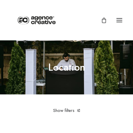
Location
Show filters
Bose
Sonorisation
100,00
€
-
500,00
€